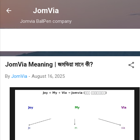
Skip to main content
JomVia
Jomvia BallPen company
JomVia Meaning | জমভিয়া মানে কী?
By
JomVia
-
August 16, 2025